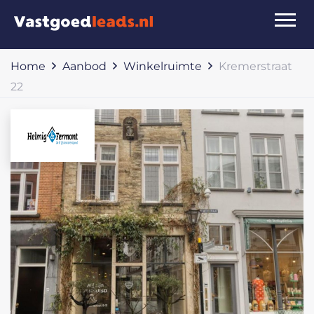
Home
Aanbod
Winkelruimte
Kremerstraat
22